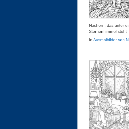
Nashorn, das unter e
Sternenhimmel steht
In
Ausmalbilder von 