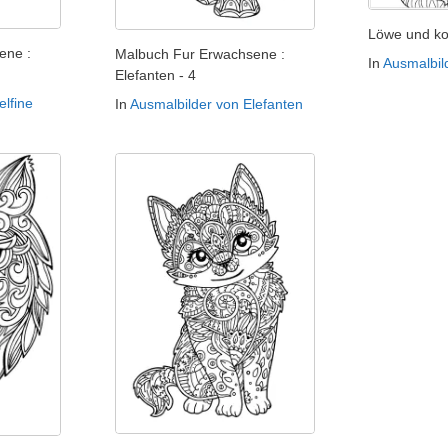
Löwe und k
ene :
Malbuch Fur Erwachsene :
In
Ausmalbil
Elefanten - 4
elfine
In
Ausmalbilder von Elefanten