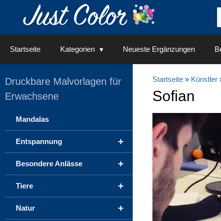
Springe
zum
Inhalt
Startseite
Kategorien
Neueste Ergänzungen
Be
Startseite
»
Künstler
Druckbare Malvorlagen für
Sofian
Erwachsene
Mandalas
+
Entspannung
+
Besondere Anlässe
+
Tiere
+
Natur