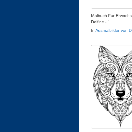
Malbuch Fur Erwachs
Delfine - 1
In
Ausmalbilder von D