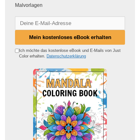
Malvorlagen
D
e
i
Mein kostenloses eBook erhalten
n
e
Ich möchte das kostenlose eBook und E-Mails von Just
Color erhalten.
Datenschutzerklärung
E
-
M
a
i
l
-
A
d
r
e
s