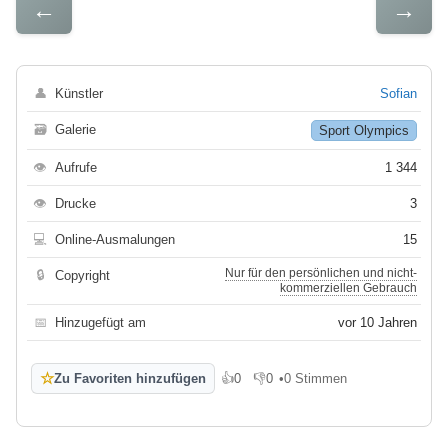
←
→
👤
Künstler
Sofian
🗃
Galerie
Sport Olympics
👁
Aufrufe
1 344
👁
Drucke
3
💻
Online-Ausmalungen
15
Nur für den persönlichen und nicht-
🔒
Copyright
kommerziellen Gebrauch
📅
Hinzugefügt am
vor 10 Jahren
☆
Zu Favoriten hinzufügen
👍
0
👎
0
•
0 Stimmen
Gefällt mir
Gefällt mir nicht