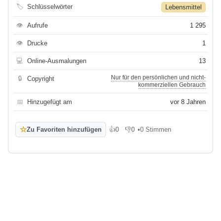
🏷
Schlüsselwörter
Lebensmittel
👁
Aufrufe
1 295
👁
Drucke
1
💻
Online-Ausmalungen
13
Nur für den persönlichen und nicht-
🔒
Copyright
kommerziellen Gebrauch
📅
Hinzugefügt am
vor 8 Jahren
☆
Zu Favoriten hinzufügen
👍
0
👎
0
•
0 Stimmen
Gefällt mir
Gefällt mir nicht