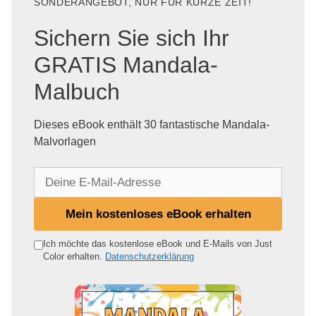
SONDERANGEBOT, NUR FÜR KURZE ZEIT!
Sichern Sie sich Ihr
GRATIS Mandala-
Malbuch
Dieses eBook enthält 30 fantastische Mandala-
Malvorlagen
D
e
i
Mein kostenloses eBook erhalten
n
e
Ich möchte das kostenlose eBook und E-Mails von Just
Color erhalten.
Datenschutzerklärung
E
-
M
a