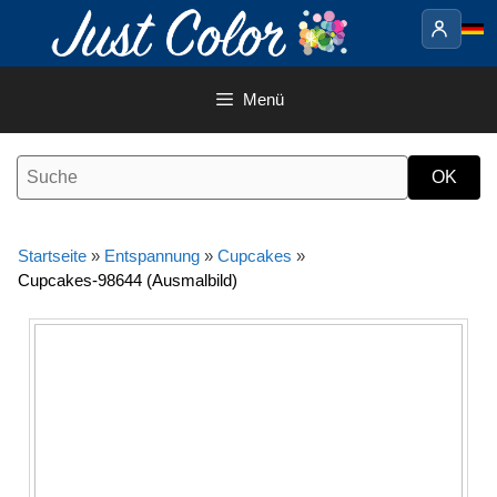
Springe
zum
Inhalt
Menü
Startseite
»
Entspannung
»
Cupcakes
»
Cupcakes-98644 (Ausmalbild)