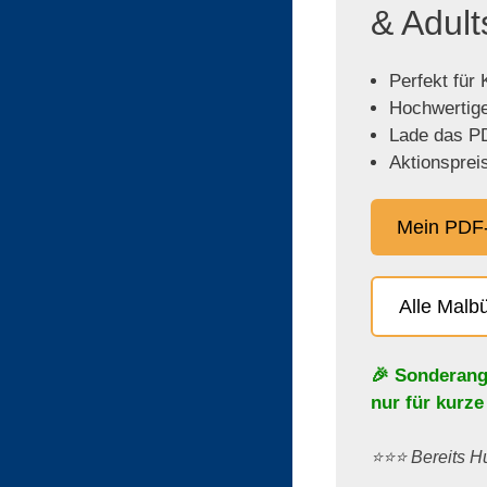
& Adult
Perfekt für
Hochwertige,
Lade das PD
Aktionspreis
Mein PDF-
Alle Malb
🎉 Sonderang
nur für kurze
⭐️⭐️⭐️ Bereits