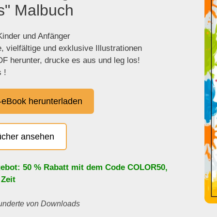
s" Malbuch
 Kinder und Anfänger
 vielfältige und exklusive Illustrationen
F herunter, drucke es aus und leg los!
 !
eBook herunterladen
ücher ansehen
ebot: 50 % Rabatt mit dem Code
COLOR50
,
 Zeit
 Hunderte von Downloads