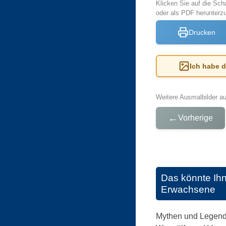
Klicken Sie auf die Sch
oder als PDF herunter
Drucken
Ich habe 
Weitere Ausmalbilder a
←
Vorherige
Das könnte Ih
Erwachsene
Mythen und Legenden