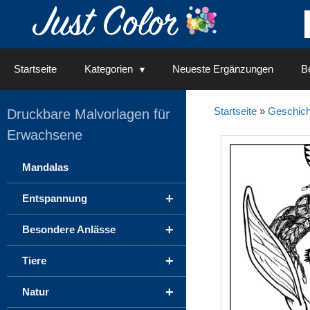
Springe
zum
Inhalt
Startseite
Kategorien
Neueste Ergänzungen
Be
Startseite
»
Geschich
Druckbare Malvorlagen für
Erwachsene
Mandalas
+
Entspannung
+
Besondere Anlässe
+
Tiere
+
Natur