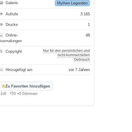
🗃
Galerie
Mythen Legenden
👁
Aufrufe
3 165
👁
Drucke
1
💻
Online-
48
Ausmalungen
Nur für den persönlichen und
🔒
Copyright
nicht-kommerziellen
Gebrauch
📅
Hinzugefügt am
vor 7 Jahren
☆
Zu Favoriten hinzufügen
👍
0
👎
0
•
0 Stimmen
Gefällt mir
Gefällt mir nicht