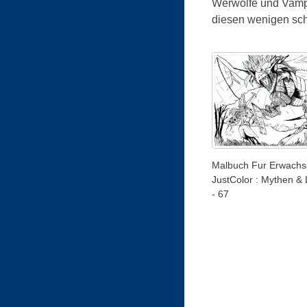
Werwölfe und Vampi
diesen wenigen sch
Malbuch Fur Erwachs
JustColor : Mythen &
- 67