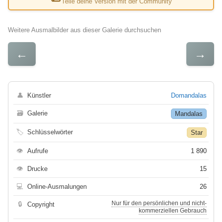
Teile deine Version mit der Community
Weitere Ausmalbilder aus dieser Galerie durchsuchen
←
→
👤
Künstler
Domandalas
🗃
Galerie
Mandalas
🏷
Schlüsselwörter
Star
👁
Aufrufe
1 890
👁
Drucke
15
💻
Online-Ausmalungen
26
Nur für den persönlichen und nicht-
🔒
Copyright
kommerziellen Gebrauch