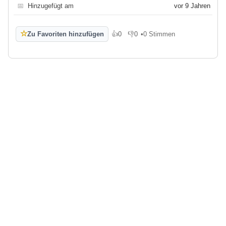
📅
Hinzugefügt am
vor 9 Jahren
☆
Zu Favoriten hinzufügen
👍
0
👎
0
•
0 Stimmen
Gefällt mir
Gefällt mir nicht