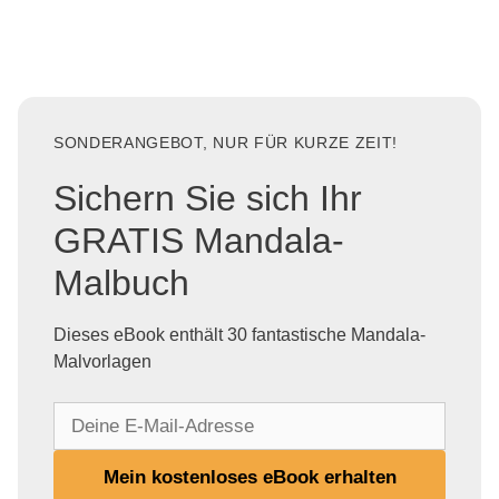
SONDERANGEBOT, NUR FÜR KURZE ZEIT!
Sichern Sie sich Ihr
GRATIS Mandala-
Malbuch
Dieses eBook enthält 30 fantastische Mandala-
Malvorlagen
D
e
i
Mein kostenloses eBook erhalten
n