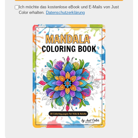
e
Ich möchte das kostenlose eBook und E-Mails von Just
Color erhalten.
Datenschutzerklärung
E
-
M
a
i
l
-
A
d
r
e
s
s
e