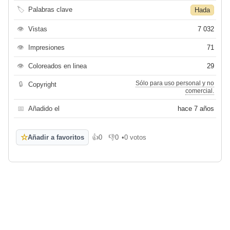
🏷
Palabras clave
Hada
👁
Vistas
7 032
👁
Impresiones
71
👁
Coloreados en linea
29
Sólo para uso personal y no
🔒
Copyright
comercial.
📅
Añadido el
hace 7 años
☆
Añadir a favoritos
👍
0
👎
0
•
0 votos
Me gusta
No me gusta