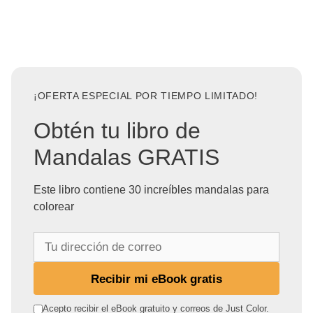
¡OFERTA ESPECIAL POR TIEMPO LIMITADO!
Obtén tu libro de
Mandalas GRATIS
Este libro contiene 30 increíbles mandalas para
colorear
T
u
d
Recibir mi eBook gratis
i
r
Acepto recibir el eBook gratuito y correos de Just Color.