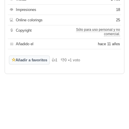
👁
Impresiones
18
💻
Online colorings
25
Sólo para uso personal y no
🔒
Copyright
comercial.
📅
Añadido el
hace 11 años
☆
Añadir a favoritos
👍
1
👎
0
•
1 voto
Me gusta
No me gusta