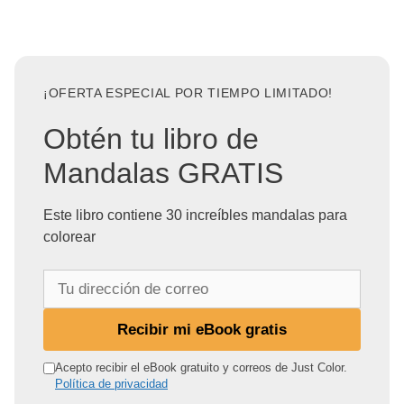
¡OFERTA ESPECIAL POR TIEMPO LIMITADO!
Obtén tu libro de
Mandalas GRATIS
Este libro contiene 30 increíbles mandalas para
colorear
T
u
d
Recibir mi eBook gratis
i
r
Acepto recibir el eBook gratuito y correos de Just Color.
Política de privacidad
e