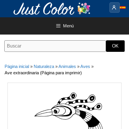
Saltar
al
contenido
Menú
Página inicial
»
Naturaleza
»
Animales
»
Aves
»
Ave extraordinaria (Página para imprimir)