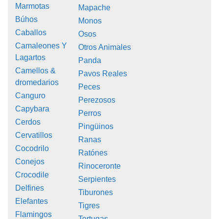
Marmotas
Mapache
Búhos
Monos
Caballos
Osos
Camaleones Y
Otros Animales
Lagartos
Panda
Camellos &
Pavos Reales
dromedarios
Peces
Canguro
Perezosos
Capybara
Perros
Cerdos
Pingüinos
Cervatillos
Ranas
Cocodrilo
Ratónes
Conejos
Rinoceronte
Crocodile
Serpientes
Delfines
Tiburones
Elefantes
Tigres
Flamingos
Tortugas