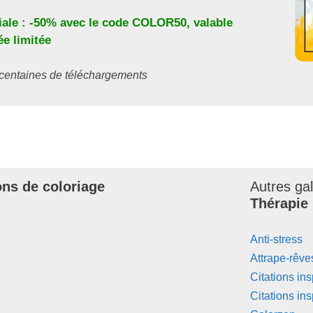
iale : -50% avec le code
COLOR50
, valable
e limitée
s centaines de téléchargements
ons de coloriage
Autres ga
Thérapie
Anti-stress
Attrape-rêv
Citations i
Citations i