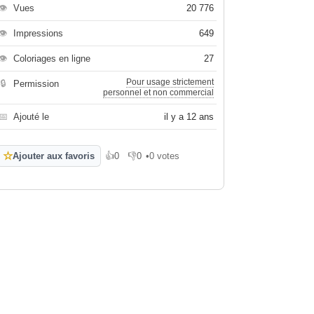
👁
Vues
20 776
👁
Impressions
649
👁
Coloriages en ligne
27
Pour usage strictement
🔒
Permission
personnel et non commercial
📅
Ajouté le
il y a 12 ans
☆
Ajouter aux favoris
👍
0
👎
0
•
0 votes
J'aime
Je n'aime pas