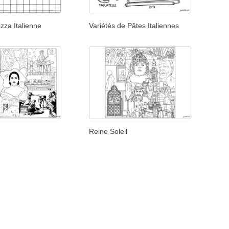
izza Italienne
Variétés de Pâtes Italiennes
Reine Soleil