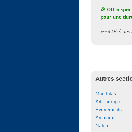
🎉 Offre spéc
pour une duré
⭐️⭐️⭐️ Déjà de
Autres secti
Mandalas
Art Thérapie
Événements
Animaux
Nature