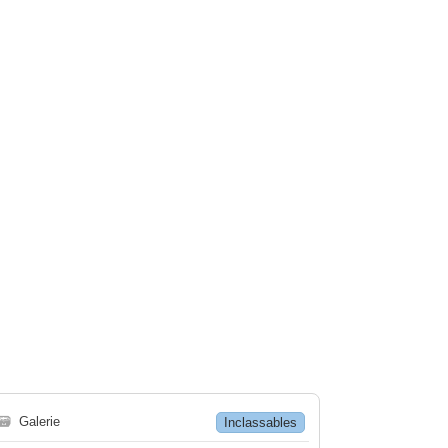
🗃
Galerie
Inclassables