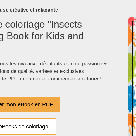
use créative et relaxante
e coloriage "Insects
g Book for Kids and
tous les niveaux : débutants comme passionnés
tions de qualité, variées et exclusives
 le PDF, imprimez et commencez à colorier !
!
er mon eBook en PDF
eBooks de coloriage