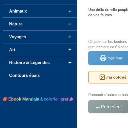
Une drôle de ville peupl
+
Animaux
de vos feutres
+
Nature
+
Voyages
Cliquez sur les bouton
gratuitement ce Coloria
+
Art
Imprimer
+
Histoire & Légendes
Contours épais
J'ai colorié
Parcourir d'autres color
📘 Ebook Mandala à colorier gratuit
←
Précédent