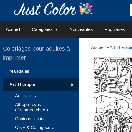
Aller
au
contenu
Accueil
Catégories
Nouveautés
Populaires
Accueil
»
Art Thérapi
Coloriages pour adultes à
imprimer
Mandalas
+
Art Thérapie
Anti-stress
Attrape-rêves
(Dreamcatchers)
Contours épais
Cozy & Cottagecore