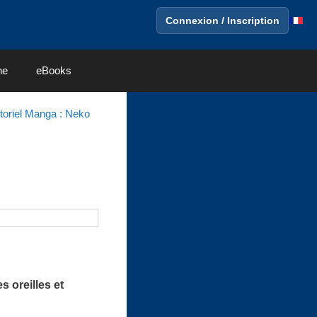
Connexion / Inscription
ne
eBooks
toriel Manga : Neko
s oreilles et