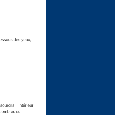
u
dessous des yeux,
urcils, l’intérieur
et ombres sur