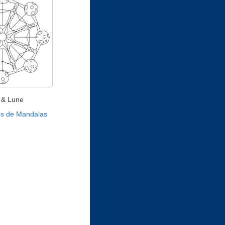
l & Lune
es de Mandalas