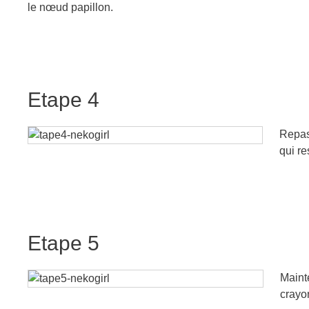
le nœud papillon.
Etape 4
Repass
qui re
Etape 5
Maint
crayo