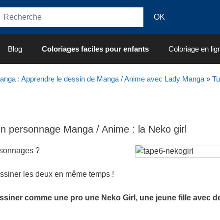
Blog
Coloriages faciles pour enfants
Coloriage en lig
Manga : Apprendre le dessin de Manga / Anime avec Lady Manga
»
Tu
 un personnage Manga / Anime : la Neko girl
rsonnages ?
essiner les deux en même temps !
essiner comme une pro une Neko Girl, une jeune fille avec de