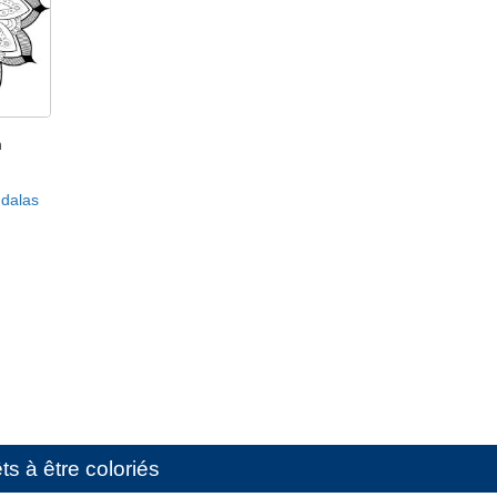
h
dalas
s à être coloriés