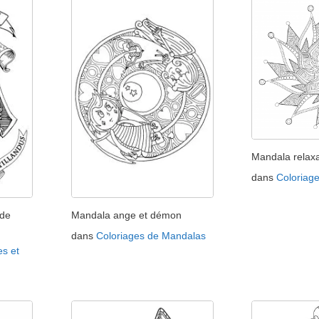
Mandala relax
dans
Coloriag
 de
Mandala ange et démon
dans
Coloriages de Mandalas
es et