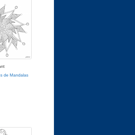
ant
es de Mandalas