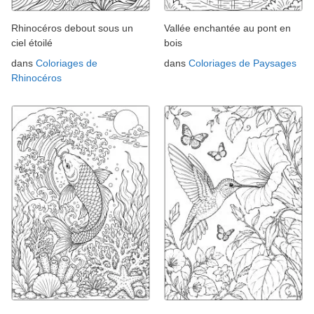
Rhinocéros debout sous un
Vallée enchantée au pont en
ciel étoilé
bois
dans
Coloriages de
dans
Coloriages de Paysages
Rhinocéros