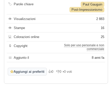
🏷
Parole chiave
Paul Gauguin
Post-Impressionismo
👁
Visualizzazioni
2 883
👁
Stampe
16
💻
Colorazioni online
25
Solo per uso personale e non
🔒
Copyright
commerciale
📅
Aggiunto il
8 anni fa
☆
Aggiungi ai preferiti
👍
0
👎
0
•
0 voti
Mi piace
Non mi piace