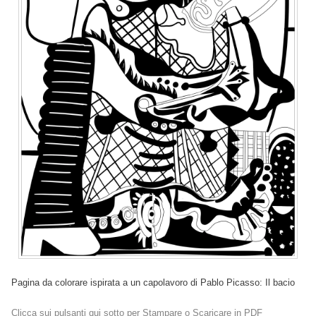
Pagina da colorare ispirata a un capolavoro di Pablo Picasso: Il bacio
Clicca sui pulsanti qui sotto per Stampare o Scaricare in PDF