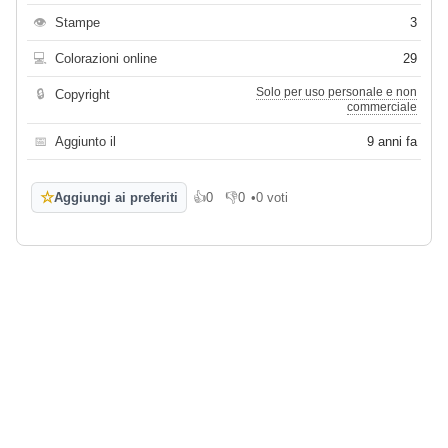
👁
Stampe
3
💻
Colorazioni online
29
Solo per uso personale e non
🔒
Copyright
commerciale
📅
Aggiunto il
9 anni fa
☆
Aggiungi ai preferiti
👍
0
👎
0
•
0 voti
Mi piace
Non mi piace