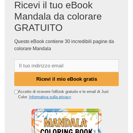
Ricevi il tuo eBook
Mandala da colorare
GRATUITO
Questo eBook contiene 30 incredibili pagine da
colorare Mandala
I
l
t
Ricevi il mio eBook gratis
u
o
Accetto di ricevere l'eBook gratuito e le email di Just
Color.
Informativa sulla privacy
i
n
d
i
r