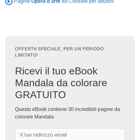
Pagine
Opera d arte
da Colorare per adultos
OFFERTA SPECIALE, PER UN PERIODO
LIMITATO!
Ricevi il tuo eBook
Mandala da colorare
GRATUITO
Questo eBook contiene 30 incredibili pagine da
colorare Mandala
I
l