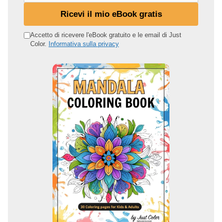
t
Ricevi il mio eBook gratis
u
o
Accetto di ricevere l'eBook gratuito e le email di Just
Color.
Informativa sulla privacy
i
n
d
i
r
i
z
z
o
e
m
a
i
l