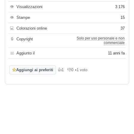
👁
Visualizzazioni
3 176
👁
Stampe
15
💻
Colorazioni online
37
Solo per uso personale e non
🔒
Copyright
commerciale
📅
Aggiunto il
11 anni fa
☆
Aggiungi ai preferiti
👍
1
👎
0
•
1 voto
Mi piace
Non mi piace