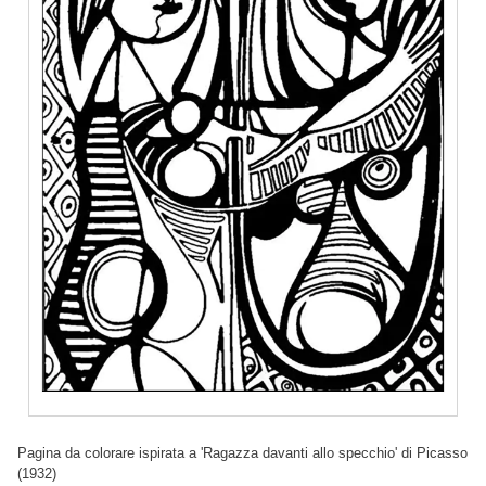
Pagina da colorare ispirata a 'Ragazza davanti allo specchio' di Picasso
(1932)