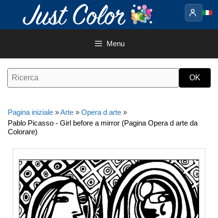
Vai
al
contenuto
Menu
Pagina iniziale
»
Arte
»
Opera d arte
»
Pablo Picasso - Girl before a mirror (Pagina Opera d arte da
Colorare)