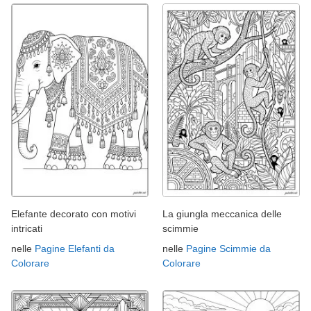
Elefante decorato con motivi
La giungla meccanica delle
intricati
scimmie
nelle
Pagine Elefanti da
nelle
Pagine Scimmie da
Colorare
Colorare