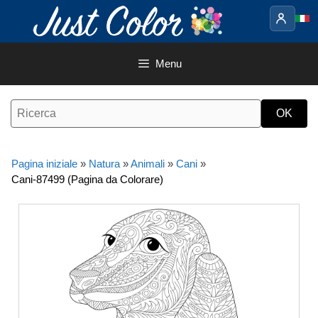
Vai
al
contenuto
Menu
Pagina iniziale
»
Natura
»
Animali
»
Cani
»
Cani-87499 (Pagina da Colorare)