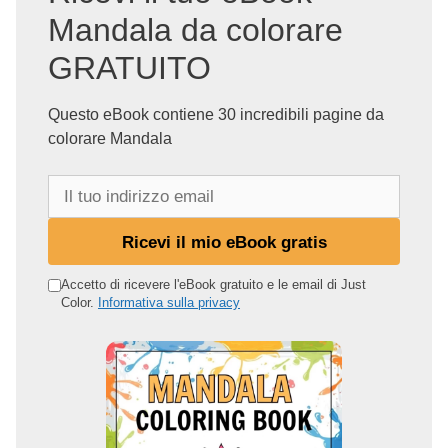
Mandala da colorare
GRATUITO
Questo eBook contiene 30 incredibili pagine da
colorare Mandala
I
l
t
Ricevi il mio eBook gratis
u
o
Accetto di ricevere l'eBook gratuito e le email di Just
Color.
Informativa sulla privacy
i
n
d
i
r
i