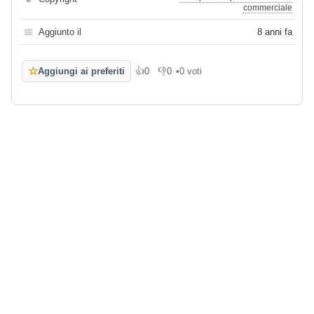
commerciale
📅
Aggiunto il
8 anni fa
☆
Aggiungi ai preferiti
👍
0
👎
0
•
0 voti
Mi piace
Non mi piace