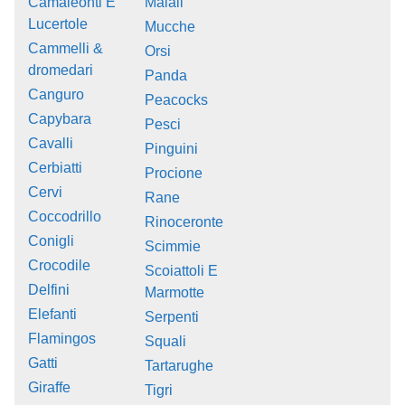
Camaleonti E
Maiali
Lucertole
Mucche
Cammelli &
Orsi
dromedari
Panda
Canguro
Peacocks
Capybara
Pesci
Cavalli
Pinguini
Cerbiatti
Procione
Cervi
Rane
Coccodrillo
Rinoceronte
Conigli
Scimmie
Crocodile
Scoiattoli E
Delfini
Marmotte
Elefanti
Serpenti
Flamingos
Squali
Gatti
Tartarughe
Giraffe
Tigri