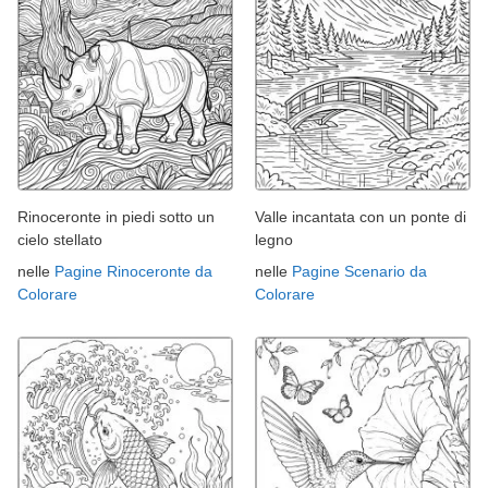
Rinoceronte in piedi sotto un
Valle incantata con un ponte di
cielo stellato
legno
nelle
Pagine Rinoceronte da
nelle
Pagine Scenario da
Colorare
Colorare