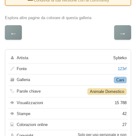
Condividi la tua versione con la community
Esplora altre pagine da colorare di questa galleria
←
→
👤
Artista
Sybirko
🔗
Fonte
123rf
🗃
Galleria
Cani
🏷
Parole chiave
Animale Domestico
👁
Visualizzazioni
15 788
👁
Stampe
42
💻
Colorazioni online
27
Solo per uso personale e non
🔒
Copyright