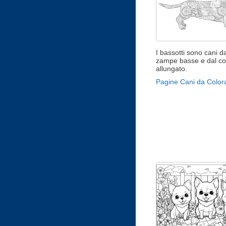
I bassotti sono cani da
zampe basse e dal co
allungato.
Pagine Cani da Color