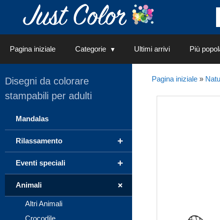
Vai
al
contenuto
Pagina iniziale
Categorie
Ultimi arrivi
Più popol
Pagina iniziale
»
Natu
Disegni da colorare
stampabili per adulti
Mandalas
+
Rilassamento
+
Eventi speciali
+
Animali
Altri Animali
Crocodile