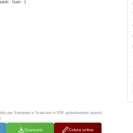
dulti : Gatti - 1
 sotto per Stampare o Scaricare in PDF gratuitamente questo
e
Scaricare
Colora online