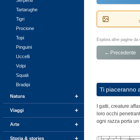
Serpenti
Tartarughe
Tigri
Procione
Topi
Esplora altre pagine da 
Pinguini
←
Precedente
Uccelli
Volpi
Squali
Bradipi
Ti piaceranno 
+
Natura
I gatti, creature af
+
Viaggi
loro occhi penetran
ogni razza porta un 
+
Arte
+
Storia & stories