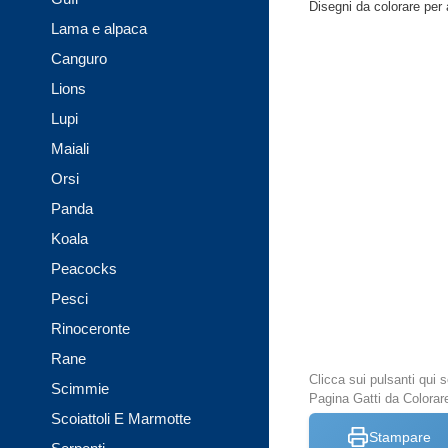
Disegni da colorare per a
Lama e alpaca
Canguro
Lions
Lupi
Maiali
Orsi
Panda
Koala
Peacocks
Pesci
Rinoceronte
Rane
Clicca sui pulsanti qui
Scimmie
Pagina Gatti da Colorar
Scoiattoli E Marmotte
Stampare