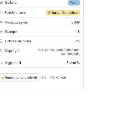
🗃
Galleria
Gatti
🏷
Parole chiave
Animale Domestico
👁
Visualizzazioni
3 439
👁
Stampe
18
💻
Colorazioni online
26
Solo per uso personale e non
🔒
Copyright
commerciale
📅
Aggiunto il
8 anni fa
☆
Aggiungi ai preferiti
👍
0
👎
0
•
0 voti
Mi piace
Non mi piace