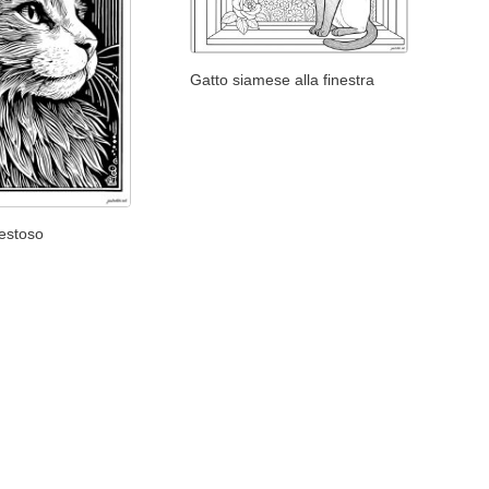
Gatto siamese alla finestra
estoso