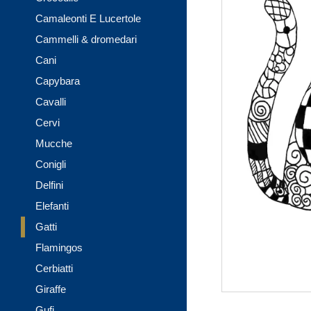
Camaleonti E Lucertole
Cammelli & dromedari
Cani
Capybara
Cavalli
Cervi
Mucche
Conigli
Delfini
Elefanti
Gatti
Flamingos
Cerbiatti
Giraffe
Gufi