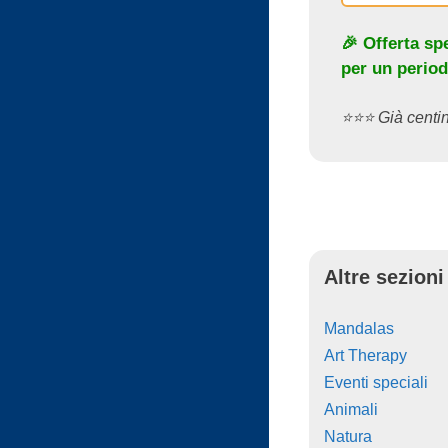
🎉 Offerta sp
per un period
⭐️⭐️⭐️ Già cent
Altre sezioni
Mandalas
Art Therapy
Eventi speciali
Animali
Natura