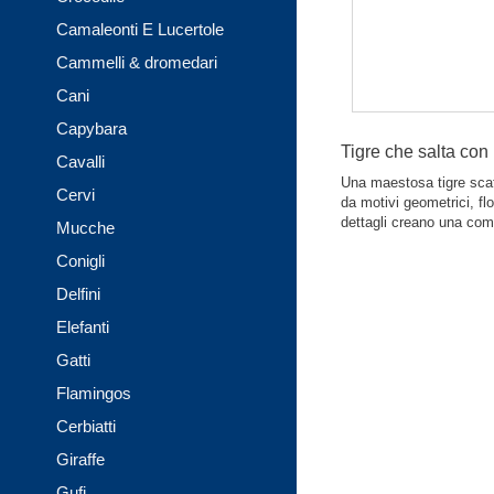
Camaleonti E Lucertole
Cammelli & dromedari
Cani
Capybara
Tigre che salta con
Cavalli
Una maestosa tigre scat
Cervi
da motivi geometrici, flo
dettagli creano una com
Mucche
Conigli
Delfini
Elefanti
Gatti
Flamingos
Cerbiatti
Giraffe
Gufi