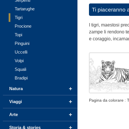
Serpenti
Tartarughe
Ti piaceranno 
Tigri
I tigri, maestosi pre
Procione
zampe li rendono tem
Topi
e coraggio, incarnan
Pinguini
Uccelli
Volpi
Squali
Bradipi
+
Natura
Pagina da colorare : Ti
+
Viaggi
+
Arte
+
Storia & stories