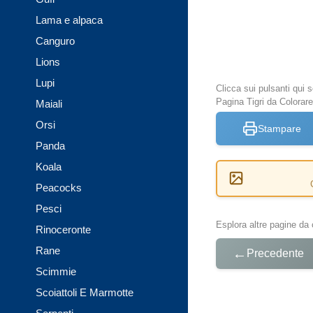
Lama e alpaca
Canguro
Lions
Lupi
Clicca sui pulsanti qui
Pagina Tigri da Colorare
Maiali
Orsi
Stampare
Panda
Koala
Peacocks
Pesci
Esplora altre pagine da 
Rinoceronte
Rane
←
Precedente
Scimmie
Scoiattoli E Marmotte