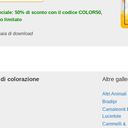
eciale: 50% di sconto con il codice
COLOR50
,
o limitato
inaia di download
 di colorazione
Altre gall
Altri Animali
Bradipi
Camaleonti 
Lucertole
Cammelli &