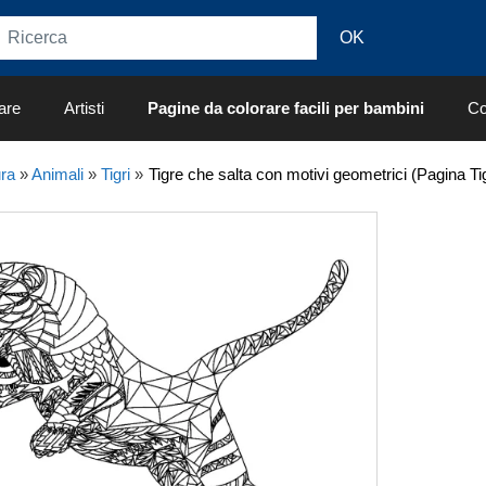
are
Artisti
Pagine da colorare facili per bambini
Co
ra
»
Animali
»
Tigri
»
Tigre che salta con motivi geometrici (Pagina Ti