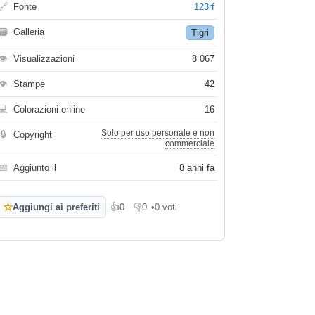
🔗
Fonte
123rf
🗃
Galleria
Tigri
👁
Visualizzazioni
8 067
👁
Stampe
42
💻
Colorazioni online
16
Solo per uso personale e non
🔒
Copyright
commerciale
📅
Aggiunto il
8 anni fa
☆
Aggiungi ai preferiti
👍
0
👎
0
•
0 voti
Mi piace
Non mi piace