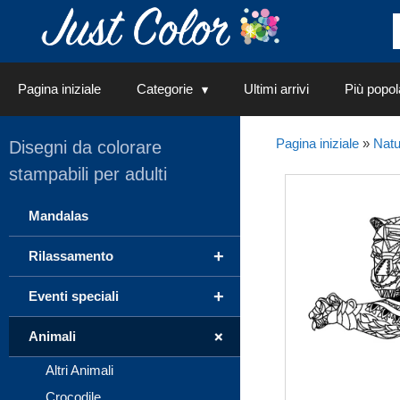
Vai
al
contenuto
Pagina iniziale
Categorie
Ultimi arrivi
Più popol
Pagina iniziale
»
Natu
Disegni da colorare
stampabili per adulti
Mandalas
+
Rilassamento
+
Eventi speciali
+
Animali
Altri Animali
Crocodile