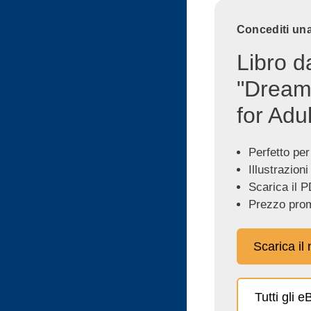
Concediti una
Libro d
"Dream
for Adul
Perfetto per
Illustrazioni
Scarica il P
Prezzo prom
Scarica il
Tutti gli 