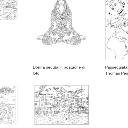
Donna seduta in posizione di
Passeggiata 
loto
Thomas Pes