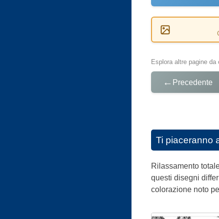
Esplora altre pagine da 
←
Precedente
Ti piaceranno 
Rilassamento totale
questi disegni diff
colorazione noto per