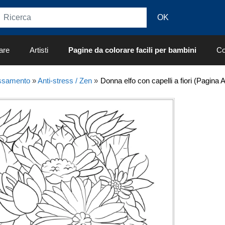
are
Artisti
Pagine da colorare facili per bambini
Co
ssamento
»
Anti-stress / Zen
»
Donna elfo con capelli a fiori (Pagina 