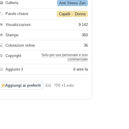
🗃
Galleria
Anti Stress Zen
🏷
Parole chiave
Capelli
Donna
👁
Visualizzazioni
9 142
👁
Stampe
360
💻
Colorazioni online
36
Solo per uso personale e non
🔒
Copyright
commerciale
📅
Aggiunto il
6 anni fa
☆
Aggiungi ai preferiti
👍
1
👎
0
•
1 voto
Mi piace
Non mi piace