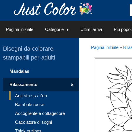
Vai
al
contenuto
Pagina iniziale
Categorie
Ultimi arrivi
Più popol
Pagina iniziale
»
Rila
Disegni da colorare
stampabili per adulti
Mandalas
+
Rilassamento
Anti-stress / Zen
Bambole russe
Accogliente e cottagecore
Cacciatore di sogni
Thick outlines