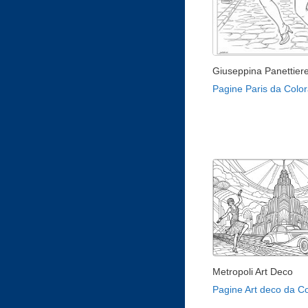
Giuseppina Panettiere
Pagine Paris da Color
Metropoli Art Deco
Pagine Art deco da C