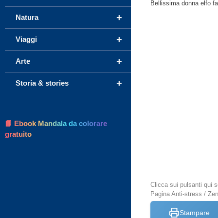
Bellissima donna elfo fan
+
Natura
+
Viaggi
+
Arte
+
Storia & stories
📘 Ebook Mandala da colorare
gratuito
Clicca sui pulsanti qui
Pagina Anti-stress / Ze
Stampare