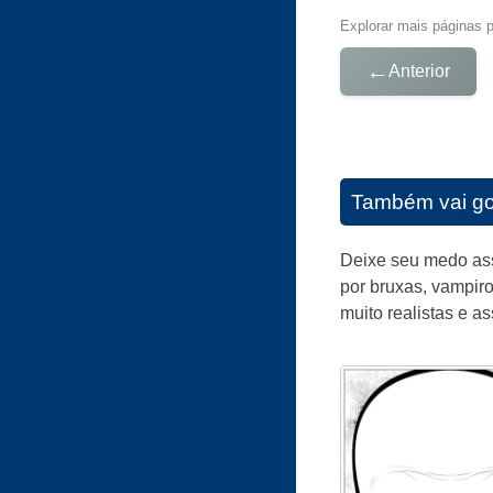
Explorar mais páginas pa
←
Anterior
Também vai go
Deixe seu medo ass
por bruxas, vampiro
muito realistas e a