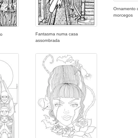
Ornamento c
morcegos
Fantasma numa casa
io
assombrada