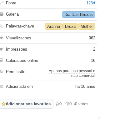
🔗
Fonte
123rf
🗃
Galeria
Dia Das Bruxas
🏷
Palavras-chave
Aranha
Bruxa
Mulher
👁
Visualizacoes
962
👁
Impressoes
2
💻
Coloracoes online
16
Apenas para uso pessoal e
🔒
Permissão
não comercial
📅
Adicionado em
há 10 anos
☆
Adicionar aos favoritos
👍
0
👎
0
•
0 votos
Gosto
Não gosto