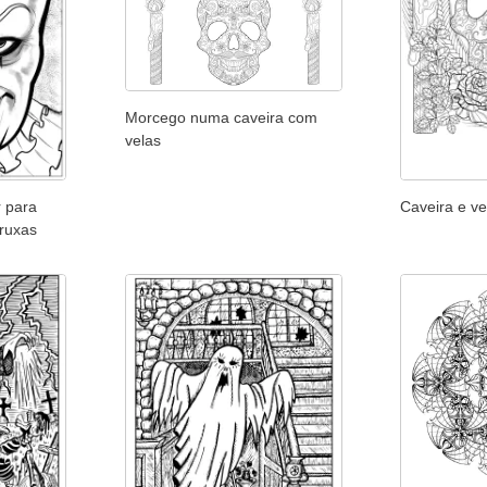
Morcego numa caveira com
velas
r para
Caveira e ve
Bruxas