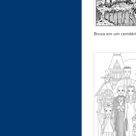
Bruxa em um cemitér