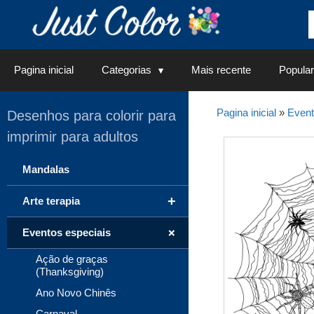
Saltar
para
o
conteúdo
Pagina inicial
Categorias
Mais recente
Popular
Pagina inicial
»
Event
Desenhos para colorir para
imprimir para adultos
Mandalas
+
Arte terapia
+
Eventos especiais
Ação de graças
(Thanksgiving)
Ano Novo Chinês
Carnaval