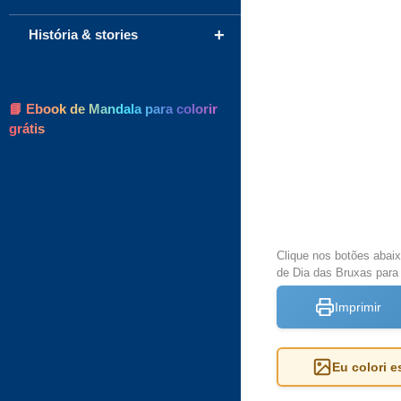
+
História & stories
📘 Ebook de Mandala para colorir
grátis
Clique nos botões abai
de Dia das Bruxas para 
Imprimir
Eu colori 