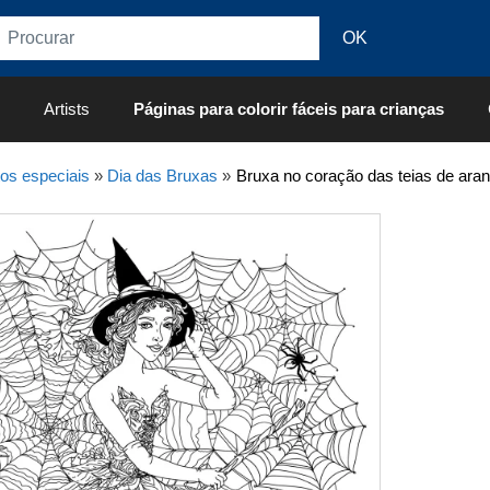
Artists
Páginas para colorir fáceis para crianças
os especiais
»
Dia das Bruxas
»
Bruxa no coração das teias de aran