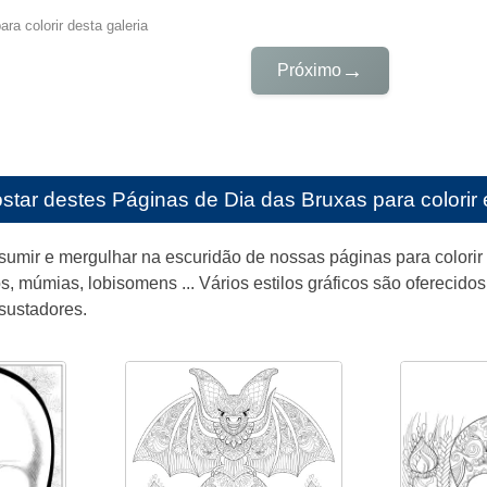
ra colorir desta galeria
→
Próximo
star destes
Páginas de Dia das Bruxas para colorir 
umir e mergulhar na escuridão de nossas páginas para colori
s, múmias, lobisomens ... Vários estilos gráficos são oferecid
ssustadores.