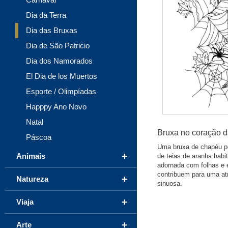
Dia da Terra
Dia das Bruxas
Dia de São Patricio
Dia dos Namorados
El Dia de los Muertos
Esporte / Olimpíadas
Happpy Ano Novo
Natal
Bruxa no coração d
Páscoa
Uma bruxa de chapéu po
+
Animais
de teias de aranha habi
adornada com folhas e e
contribuem para uma at
+
Natureza
sinuosa.
+
Viaja
+
Arte