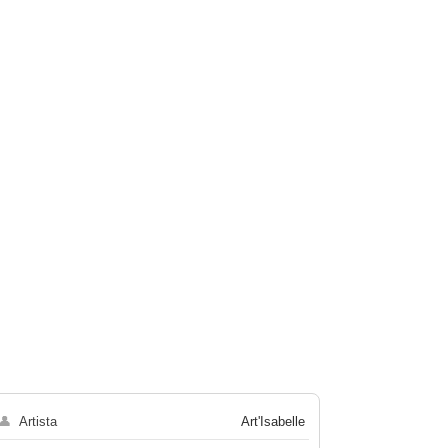
👤
Artista
Art'Isabelle