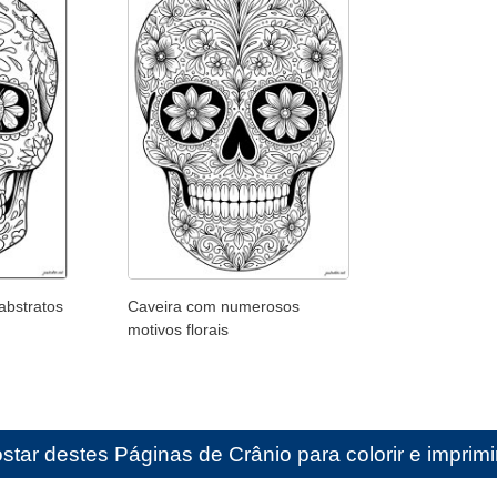
abstratos
Caveira com numerosos
motivos florais
star destes
Páginas de Crânio para colorir e imprimi