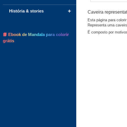
+
História & stories
Caveira representat
Esta página para colorir
Representa uma caveira
É composto por motivos 
📘 Ebook de Mandala para colorir
grátis