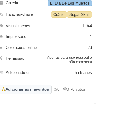
🗃
Galeria
El Dia De Los Muertos
🏷
Palavras-chave
Crânio
Sugar Skull
👁
Visualizacoes
1 044
👁
Impressoes
1
💻
Coloracoes online
23
Apenas para uso pessoal e
🔒
Permissão
não comercial
📅
Adicionado em
há 9 anos
☆
Adicionar aos favoritos
👍
0
👎
0
•
0 votos
Gosto
Não gosto