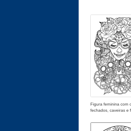
Figura feminina com 
fechados, caveiras e f