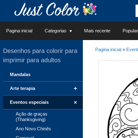
Saltar
para
o
conteúdo
Pagina inicial
Categorias
Mais recente
Popular
Pagina inicial
»
Event
Desenhos para colorir para
imprimir para adultos
Mandalas
+
Arte terapia
+
Eventos especiais
Ação de graças
(Thanksgiving)
Ano Novo Chinês
Carnaval