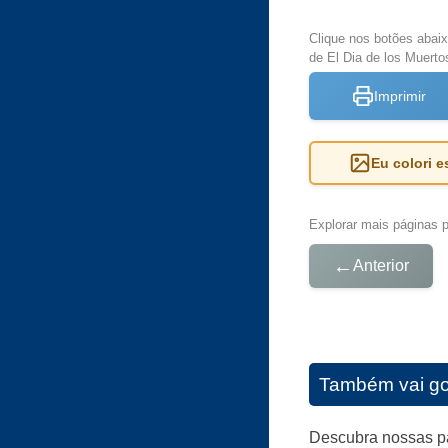
Clique nos botões abai
de El Dia de los Muertos
Imprimir
Eu colori 
Explorar mais páginas pa
←
Anterior
Também vai go
Descubra nossas pá