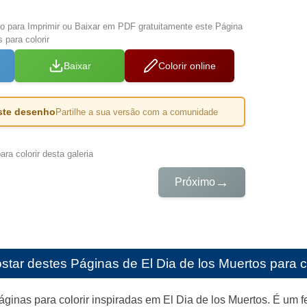
xo para Imprimir ou Baixar em PDF gratuitamente este Página
 para colorir
Baixar
Colorir online
este desenho
Partilhe a sua versão com a comunidade
ra colorir desta galeria
→
Próximo
star destes
Páginas de El Dia de los Muertos para co
ginas para colorir inspiradas em El Dia de los Muertos. É um