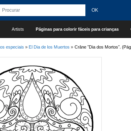
Artists
Páginas para colorir fáceis para crianças
os especiais
»
El Dia de los Muertos
»
Crâne "Dia dos Mortos". (Pági