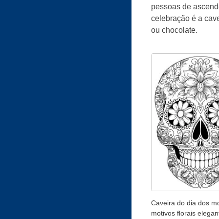
pessoas de ascendê
celebração é a cav
ou chocolate.
Caveira do dia dos mo
motivos florais elegan