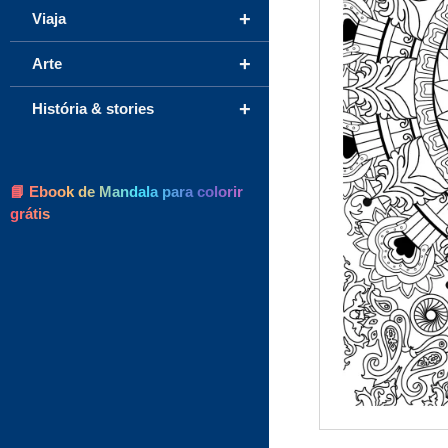
+
Viaja
+
Arte
+
História & stories
📘 Ebook de Mandala para colorir
grátis