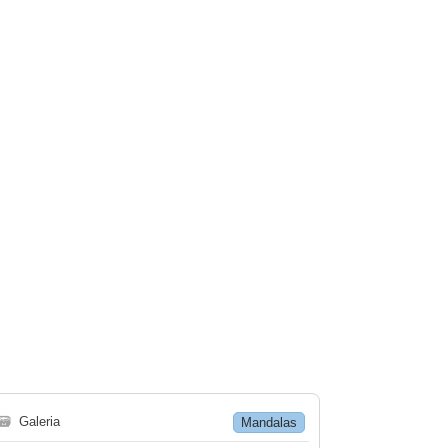
🗃
Galeria
Mandalas