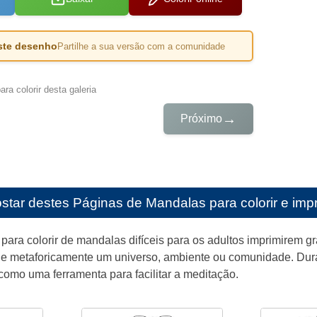
este desenho
Partilhe a sua versão com a comunidade
ra colorir desta galeria
→
Próximo
star destes
Páginas de Mandalas para colorir e impr
para colorir de mandalas difíceis para os adultos imprimirem g
o e metaforicamente um universo, ambiente ou comunidade. Dura
omo uma ferramenta para facilitar a meditação.