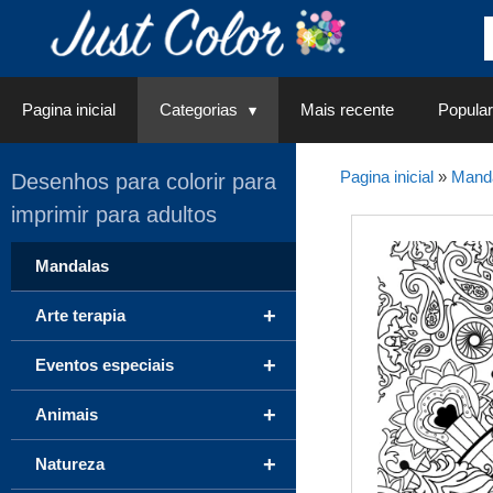
Saltar
para
o
conteúdo
Pagina inicial
Categorias
Mais recente
Popular
Pagina inicial
»
Mand
Desenhos para colorir para
imprimir para adultos
Mandalas
+
Arte terapia
+
Eventos especiais
+
Animais
+
Natureza