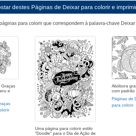
star destes
Páginas de Deixar para colorir e imprimi
páginas para colorir que correspondem à palavra-chave Deixar
 Graças
Abóbora gra
eru e
com padrão 
Páginas de 
raças
para colorir
lorir
Uma página para colorir estilo
"Doodle" para o Dia de Ação de