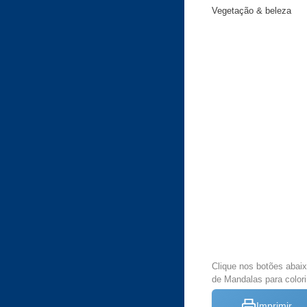
Vegetação & beleza
Clique nos botões abai
de Mandalas para colori
Imprimir