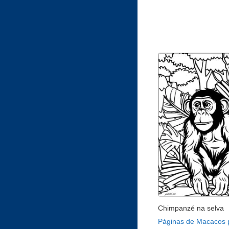
Chimpanzé na selva
Páginas de Macacos 