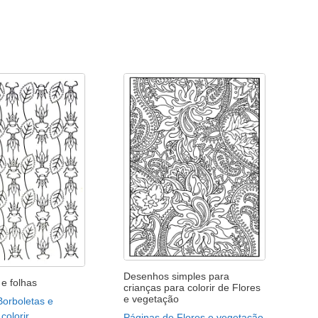
Desenhos simples para
e folhas
crianças para colorir de Flores
e vegetação
Borboletas e
colorir
Páginas de Flores e vegetação