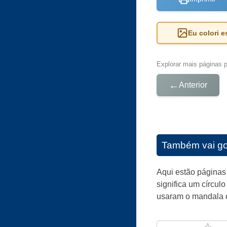
Eu colori 
Explorar mais páginas pa
←
Anterior
Também vai go
Aqui estão páginas 
significa um círcul
usaram o mandala c