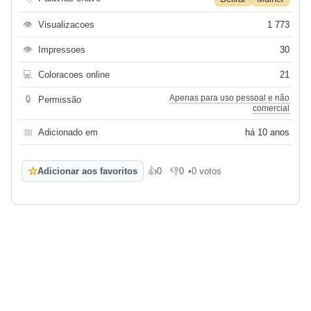
👁
Visualizacoes
1 773
👁
Impressoes
30
💻
Coloracoes online
21
Apenas para uso pessoal e não
🔒
Permissão
comercial
📅
Adicionado em
há 10 anos
☆
Adicionar aos favoritos
👍
0
👎
0
•
0 votos
Gosto
Não gosto