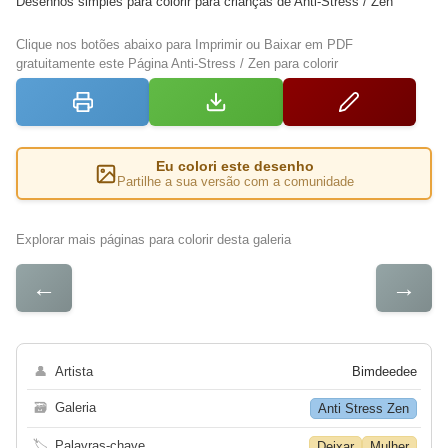
Desenhos simples para colorir para crianças de Anti-Stress / Zen
Clique nos botões abaixo para Imprimir ou Baixar em PDF
gratuitamente este Página Anti-Stress / Zen para colorir
Eu colori este desenho
Partilhe a sua versão com a comunidade
Explorar mais páginas para colorir desta galeria
←
→
👤
Artista
Bimdeedee
🗃
Galeria
Anti Stress Zen
🏷
Palavras-chave
Deixar
Mulher