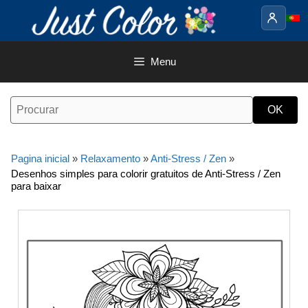
Saltar
para
o
conteúdo
Menu
Pagina inicial
»
Relaxamento
»
Anti-Stress / Zen
»
Desenhos simples para colorir gratuitos de Anti-Stress / Zen
para baixar