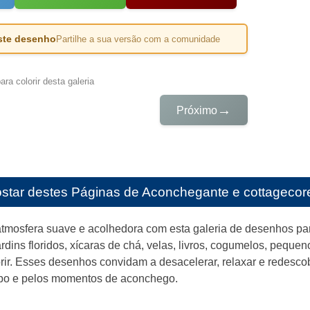
este desenho
Partilhe a sua versão com a comunidade
ra colorir desta galeria
→
Próximo
star destes
Páginas de Aconchegante e cottagecore p
mosfera suave e acolhedora com esta galeria de desenhos para 
rdins floridos, xícaras de chá, velas, livros, cogumelos, peq
orir. Esses desenhos convidam a desacelerar, relaxar e redesco
mpo e pelos momentos de aconchego.