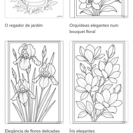
O regador de jardim
Orquídeas elegantes num
bouquet floral
Elegância de flores delicadas
Íris elegantes