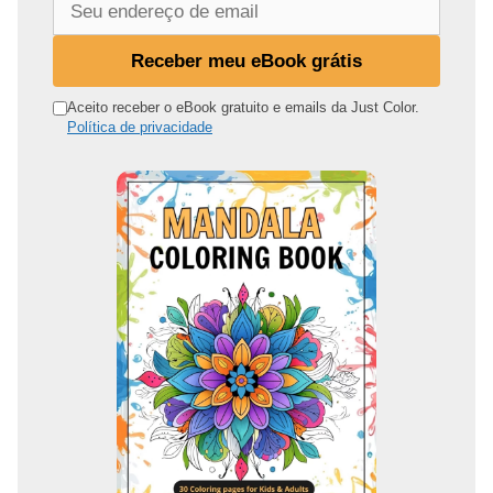
e
u
Receber meu eBook grátis
e
n
Aceito receber o eBook gratuito e emails da Just Color.
Política de privacidade
d
e
r
e
ç
o
d
e
e
m
a
i
l