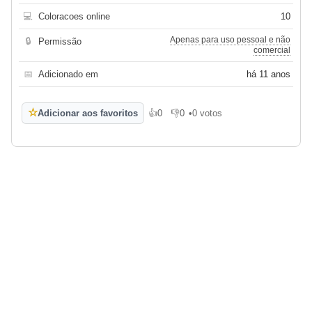
💻
Coloracoes online
10
Apenas para uso pessoal e não
🔒
Permissão
comercial
📅
Adicionado em
há 11 anos
☆
Adicionar aos favoritos
👍
0
👎
0
•
0 votos
Gosto
Não gosto