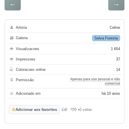
←
→
👤
Artista
Celine
🗃
Galeria
Selva Foresta
👁
Visualizacoes
1 654
👁
Impressoes
37
💻
Coloracoes online
14
Apenas para uso pessoal e não
🔒
Permissão
comercial
📅
Adicionado em
há 10 anos
☆
Adicionar aos favoritos
👍
0
👎
0
•
0 votos
Gosto
Não gosto