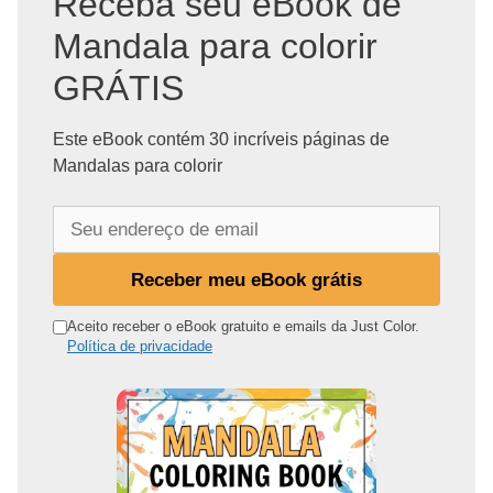
Receba seu eBook de
Mandala para colorir
GRÁTIS
Este eBook contém 30 incríveis páginas de
Mandalas para colorir
S
e
u
Receber meu eBook grátis
e
n
Aceito receber o eBook gratuito e emails da Just Color.
Política de privacidade
d
e
r
e
ç
o