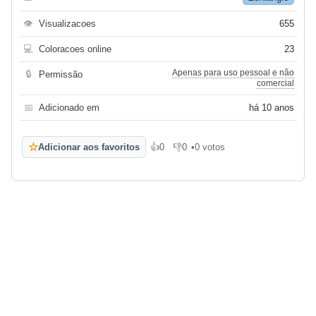
👁
Visualizacoes
655
💻
Coloracoes online
23
Apenas para uso pessoal e não
🔒
Permissão
comercial
📅
Adicionado em
há 10 anos
☆
Adicionar aos favoritos
👍
0
👎
0
•
0 votos
Gosto
Não gosto