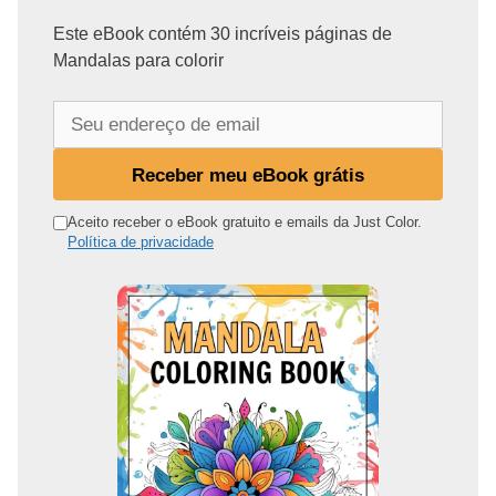
Este eBook contém 30 incríveis páginas de
Mandalas para colorir
S
e
u
Receber meu eBook grátis
e
n
Aceito receber o eBook gratuito e emails da Just Color.
Política de privacidade
d
e
r
e
ç
o
d
e
e
m