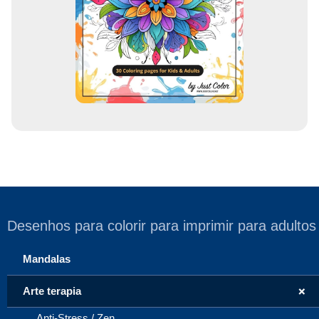
a
i
l
Desenhos para colorir para imprimir para adultos
Mandalas
+
Arte terapia
Anti-Stress / Zen