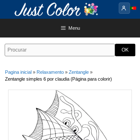
Saltar
para
o
conteúdo
Menu
Pagina inicial
»
Relaxamento
»
Zentangle
»
Zentangle simples 6 por claudia (Página para colorir)