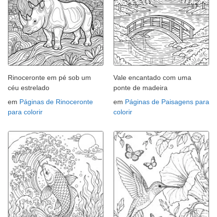
Rinoceronte em pé sob um
Vale encantado com uma
céu estrelado
ponte de madeira
em
Páginas de Rinoceronte
em
Páginas de Paisagens para
para colorir
colorir