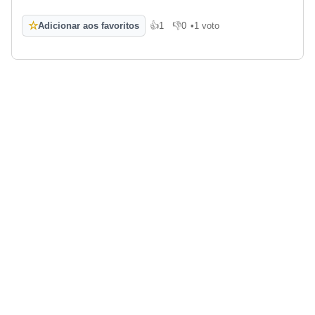
☆
Adicionar aos favoritos
👍
1
👎
0
•
1 voto
Gosto
Não gosto