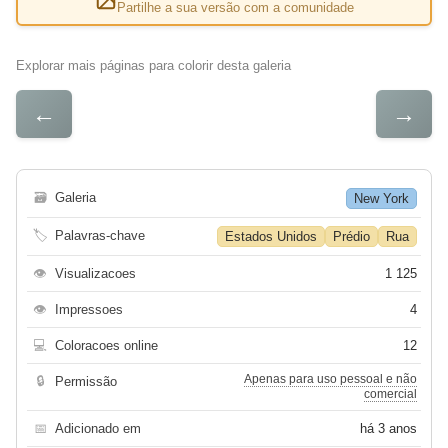
Partilhe a sua versão com a comunidade
Explorar mais páginas para colorir desta galeria
←
→
🗃
Galeria
New York
🏷
Palavras-chave
Estados Unidos
Prédio
Rua
👁
Visualizacoes
1 125
👁
Impressoes
4
💻
Coloracoes online
12
Apenas para uso pessoal e não
🔒
Permissão
comercial
📅
Adicionado em
há 3 anos