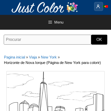
Saltar
para
o
conteúdo
Menu
Pagina inicial
»
Viaja
»
New York
»
Horizonte de Nova Iorque (Página de New York para colorir)