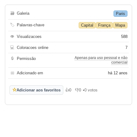
🗃
Galeria
Paris
🏷
Palavras-chave
Capital
França
Mapa
👁
Visualizacoes
588
💻
Coloracoes online
7
Apenas para uso pessoal e não
🔒
Permissão
comercial
📅
Adicionado em
há 12 anos
☆
Adicionar aos favoritos
👍
0
👎
0
•
0 votos
Gosto
Não gosto