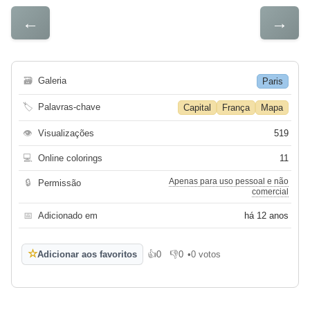
←
→
🗃
Galeria
Paris
🏷
Palavras-chave
Capital
França
Mapa
👁
Visualizações
519
💻
Online colorings
11
Apenas para uso pessoal e não
🔒
Permissão
comercial
📅
Adicionado em
há 12 anos
☆
Adicionar aos favoritos
👍
0
👎
0
•
0 votos
Gosto
Não gosto