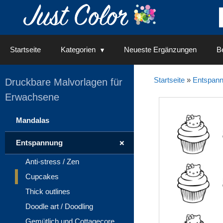
Springe
zum
Inhalt
Startseite
Kategorien
Neueste Ergänzungen
Be
Startseite
»
Entspan
Druckbare Malvorlagen für
Erwachsene
Mandalas
+
Entspannung
Anti-stress / Zen
Cupcakes
Thick outlines
Doodle art / Doodling
Gemütlich und Cottagecore