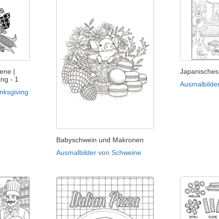
ene |
Japanisches
ng - 1
Ausmalbilde
nksgiving
Babyschwein und Makronen
Ausmalbilder von Schweine