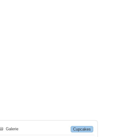
🗃
Galerie
Cupcakes