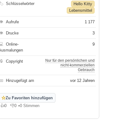
🏷
Schlüsselwörter
Hello Kitty
Lebensmittel
👁
Aufrufe
1 177
👁
Drucke
3
💻
Online-
9
Ausmalungen
Nur für den persönlichen und
🔒
Copyright
nicht-kommerziellen
Gebrauch
📅
Hinzugefügt am
vor 12 Jahren
☆
Zu Favoriten hinzufügen
👍
0
👎
0
•
0 Stimmen
Gefällt mir
Gefällt mir nicht