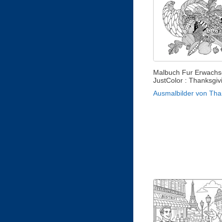
Malbuch Fur Erwachs
JustColor : Thanksgivi
Ausmalbilder von Tha