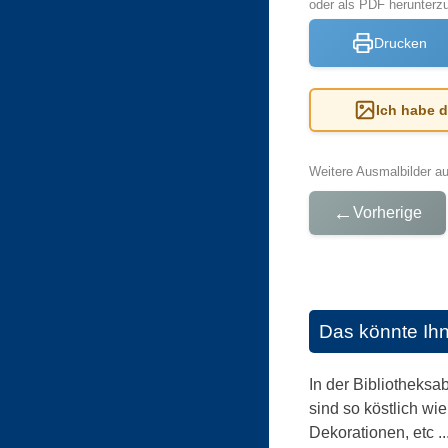
oder als PDF herunter
Drucken
Ich habe 
Weitere Ausmalbilder a
←
Vorherige
Das könnte Ih
In der Bibliotheks
sind so köstlich w
Dekorationen, etc .