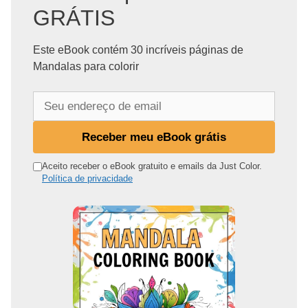
GRÁTIS
Este eBook contém 30 incríveis páginas de
Mandalas para colorir
S
e
u
Receber meu eBook grátis
e
n
Aceito receber o eBook gratuito e emails da Just Color.
Política de privacidade
d
e
r
e
ç
o
d
e