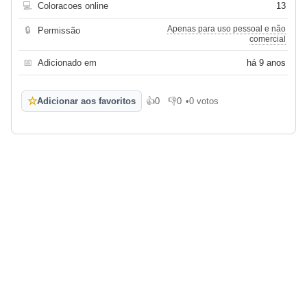
💻
Coloracoes online
13
Apenas para uso pessoal e não
🔒
Permissão
comercial
📅
Adicionado em
há 9 anos
☆
Adicionar aos favoritos
👍
0
👎
0
•
0 votos
Gosto
Não gosto