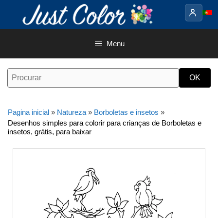
Saltar
para
o
conteúdo
Menu
Pagina inicial
»
Natureza
»
Borboletas e insetos
»
Desenhos simples para colorir para crianças de Borboletas e
insetos, grátis, para baixar