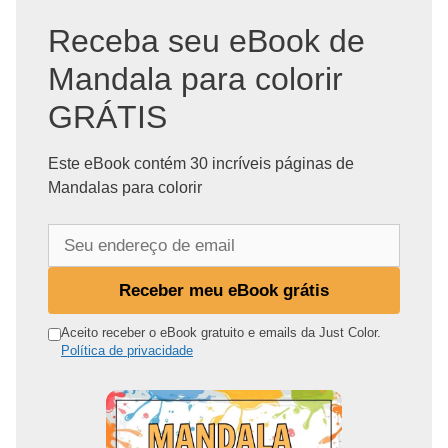
Receba seu eBook de
Mandala para colorir
GRÁTIS
Este eBook contém 30 incríveis páginas de
Mandalas para colorir
S
e
u
Receber meu eBook grátis
e
n
Aceito receber o eBook gratuito e emails da Just Color.
Política de privacidade
d
e
r
e