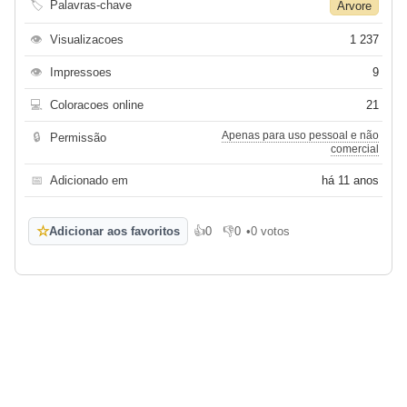
🏷
Palavras-chave
Árvore
👁
Visualizacoes
1 237
👁
Impressoes
9
💻
Coloracoes online
21
Apenas para uso pessoal e não
🔒
Permissão
comercial
📅
Adicionado em
há 11 anos
☆
Adicionar aos favoritos
👍
0
👎
0
•
0 votos
Gosto
Não gosto