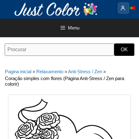
Saltar
para
o
conteúdo
Menu
Pagina inicial
»
Relaxamento
»
Anti-Stress / Zen
»
Coração simples com flores (Página Anti-Stress / Zen para
colorir)