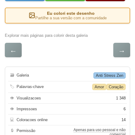
Eu colori este desenho
Partilhe a sua versão com a comunidade
Explorar mais páginas para colorir desta galeria
←
→
🗃
Galeria
Anti Stress Zen
🏷
Palavras-chave
Amor
Coração
👁
Visualizacoes
1 348
👁
Impressoes
6
💻
Coloracoes online
14
Apenas para uso pessoal e não
🔒
Permissão
comercial