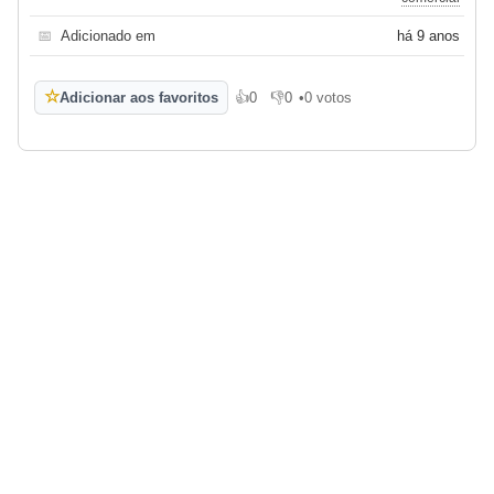
📅
Adicionado em
há 9 anos
☆
Adicionar aos favoritos
👍
0
👎
0
•
0 votos
Gosto
Não gosto