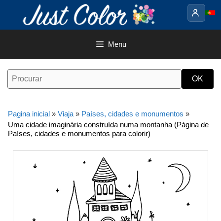
Saltar
para
o
conteúdo
Menu
Pagina inicial
»
Viaja
»
Países, cidades e monumentos
»
Uma cidade imaginária construída numa montanha (Página de
Países, cidades e monumentos para colorir)