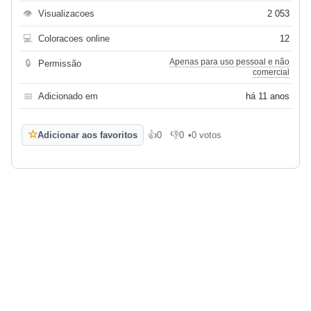
👁
Visualizacoes
2 053
💻
Coloracoes online
12
Apenas para uso pessoal e não
🔒
Permissão
comercial
📅
Adicionado em
há 11 anos
☆
Adicionar aos favoritos
👍
0
👎
0
•
0 votos
Gosto
Não gosto