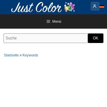
Springe
zum
Inhalt
Menü
Startseite
»
Keywords