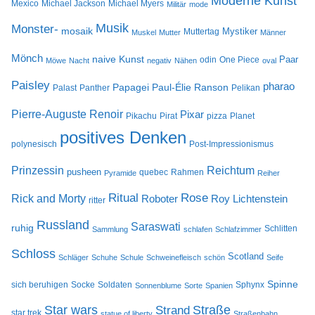
Moderne Kunst
Mexico
Michael Jackson
Michael Myers
Militär
mode
Musik
Monster-
mosaik
Mystiker
Muttertag
Muskel
Mutter
Männer
Mönch
naive Kunst
Paar
odin
One Piece
Möwe
Nacht
negativ
Nähen
oval
Paisley
pharao
Papagei
Paul-Élie Ranson
Palast
Panther
Pelikan
Pierre-Auguste Renoir
Pixar
Pikachu
Pirat
pizza
Planet
positives Denken
polynesisch
Post-Impressionismus
Prinzessin
Reichtum
pusheen
quebec
Rahmen
Pyramide
Reiher
Rose
Ritual
Rick and Morty
Roboter
Roy Lichtenstein
ritter
Russland
Saraswati
ruhig
Schlitten
Sammlung
schlafen
Schlafzimmer
Schloss
Scotland
Schläger
Schuhe
Schule
Schweinefleisch
schön
Seife
Spinne
sich beruhigen
Socke
Soldaten
Sphynx
Sonnenblume
Sorte
Spanien
Star wars
Straße
Strand
star trek
statue of liberty
Straßenbahn