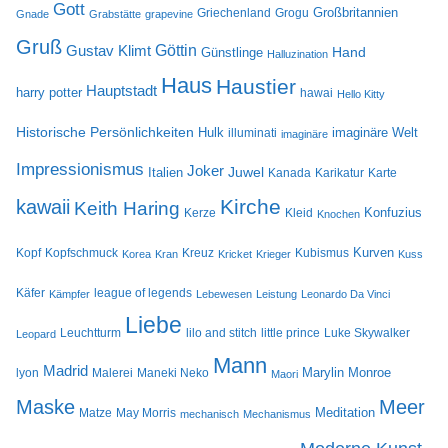
Gott
Großbritannien
Griechenland
Grogu
Gnade
Grabstätte
grapevine
Gruß
Göttin
Gustav Klimt
Hand
Günstlinge
Halluzination
Haus
Haustier
Hauptstadt
harry potter
hawai
Hello Kitty
Historische Persönlichkeiten
Hulk
imaginäre Welt
illuminati
imaginäre
Impressionismus
Joker
Juwel
Italien
Kanada
Karikatur
Karte
Kirche
kawaii
Keith Haring
Konfuzius
Kerze
Kleid
Knochen
Kurven
Kopf
Kopfschmuck
Kreuz
Kubismus
Korea
Kran
Kricket
Krieger
Kuss
Käfer
league of legends
Kämpfer
Lebewesen
Leistung
Leonardo Da Vinci
Liebe
Leuchtturm
lilo and stitch
little prince
Luke Skywalker
Leopard
Mann
Madrid
Marylin Monroe
lyon
Malerei
Maneki Neko
Maori
Maske
Meer
Meditation
Matze
May Morris
mechanisch
Mechanismus