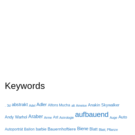
Keywords
Adler
abstrakt
Anakin Skywalker
Alfons Mucha
.
3d
Adel
alt
Ameise
aufbauend
Araber
Auto
Andy Warhol
Ast
Arme
Astrologie
Auge
Biene
Bauernhoftiere
barbie
Blatt
Autoporträt
Ballon
Blatt; Pflanze