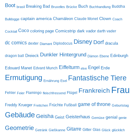
Boot
Buch
Breaking Bad
Buddha
brasil
Bruxelles
Brücke
Buchhandlung
captain america
Clown
Chamäleon
Claude Monet
Bulldogge
Coach
Coco
Comicstrip
coloring page
dark vador
darth vader
Cocktail
Disney
Dorf
dc comics
dracula
dexter
Diplodocus
Diamant
Dunkler Hintergrund
Dreieck
Edinburgh
dragon ball
Dämon
Ebene
Eiffelturm
Engel
Erde
Edouard Manet
Edvard Munch
elve
Ermutigung
Fantastische Tiere
Ernährung
Esel
Frau
Frankreich
Fehler
Flamingo
Flügel
Feier
fleischfressend
game of throne
Freddy Krueger
Früchte
Fußball
Frettchen
Geburtstag
Gebäude
Geisha
Geisterhaus
genial
Geist
Gemüse
genie
Geometrie
Gitarre
Gitter
Glas
Getränk
Gießkanne
Glück
glücklich