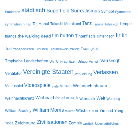
städtisch
Superheld
Surrealismus
Symbol
Studenten
Symmetrie
Tanz
Tempel
Taj Mahal
Takashi Murakami
symmetrisch
Tag
Tapete
Teleskop
tintin
tim burton
the walking dead
Tintenfisch
thanos
Tintenfisch
Tod
Traurigkeit
transportieren
Trauben
Traubenwein
traurig
Van Gogh
Tropische Landschaften
Uhr
Unkraut jäten
Urlaub
Vampir
Vereinigte Staaten
Verlassen
Ventilator
Verkleidung
Videospiele
Weihnachtsbaum
Videospiel
Vulkan
viele
Weihnachtsschmuck
Welt
Weihnachtskranz
Weinstock
Werbung
William Morris
Wüste
Yin und Yang
William Bradley
xmen
Winter
Zivilisationen
Zeichnung
Zombie
Yoda
zurück
Übernatürliches